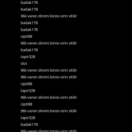
badak178
badak178
96lı veren dinimi binisi virin sitilir
badak178
badak178
cipit88
96lı veren dinimi binisi virin sitilir
badak178
tapir328
slot
96lı veren dinimi binisi virin sitilir
96lı veren dinimi binisi virin sitilir
cipit88
tapir328
96lı veren dinimi binisi virin sitilir
cipit88
96lı veren dinimi binisi virin sitilir
tapir328
badak178
96lı veren dinimi binisi virin sitilir