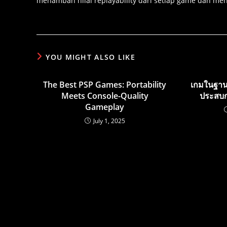
menambah nilai replayability dari setiap game dan me
YOU MIGHT ALSO LIKE
The Best PSP Games: Portability
เกมในฐา
Meets Console-Quality
ประสบก
Gameplay
July 1, 2025