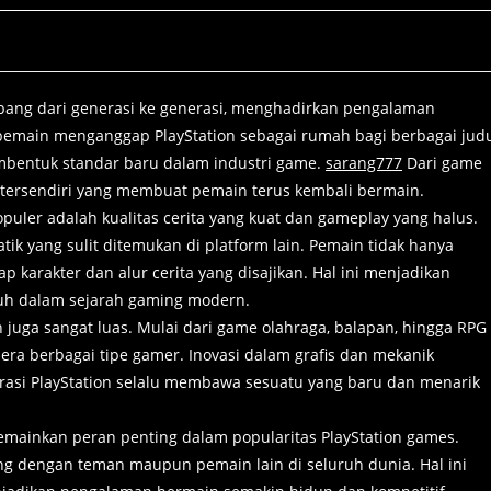
mbang dari generasi ke generasi, menghadirkan pengalaman
emain menganggap PlayStation sebagai rumah bagi berbagai jud
embentuk standar baru dalam industri game.
sarang777
Dari game
k tersendiri yang membuat pemain terus kembali bermain.
puler adalah kualitas cerita yang kuat dan gameplay yang halus.
k yang sulit ditemukan di platform lain. Pemain tidak hanya
p karakter dan alur cerita yang disajikan. Hal ini menjadikan
aruh dalam sejarah gaming modern.
on juga sangat luas. Mulai dari game olahraga, balapan, hingga RPG
ra berbagai tipe gamer. Inovasi dalam grafis dan mekanik
rasi PlayStation selalu membawa sesuatu yang baru dan menarik
mainkan peran penting dalam popularitas PlayStation games.
ung dengan teman maupun pemain lain di seluruh dunia. Hal ini