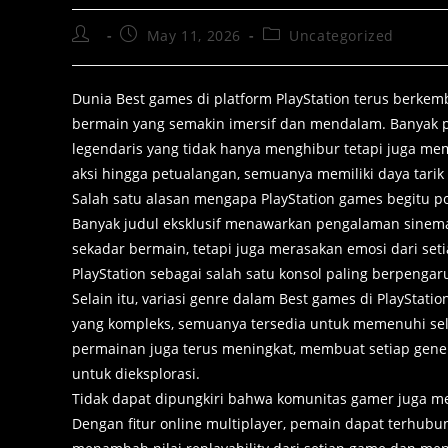
May 11, 2026
Uncategorized
Dunia Best games di platform PlayStation terus berke
bermain yang semakin imersif dan mendalam. Banyak p
legendaris yang tidak hanya menghibur tetapi juga m
aksi hingga petualangan, semuanya memiliki daya tari
Salah satu alasan mengapa PlayStation games begitu po
Banyak judul eksklusif menawarkan pengalaman sinemati
sekadar bermain, tetapi juga merasakan emosi dari setia
PlayStation sebagai salah satu konsol paling berpeng
Selain itu, variasi genre dalam Best games di PlayStati
yang kompleks, semuanya tersedia untuk memenuhi sele
permainan juga terus meningkat, membuat setiap gene
untuk dieksplorasi.
Tidak dapat dipungkiri bahwa komunitas gamer juga me
Dengan fitur online multiplayer, pemain dapat terhub