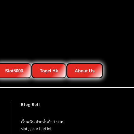
Slot5000
Togel Hk
About Us
Blog Roll
เว็บพนัน ฝากขั้นต่ำ 1 บาท
slot gacor hari ini