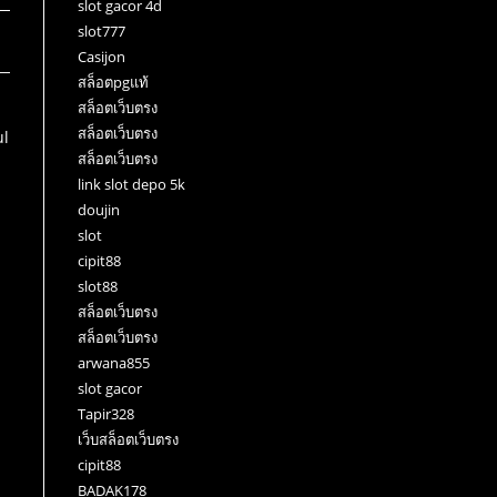
slot gacor 4d
slot777
Casijon
สล็อตpgแท้
สล็อตเว็บตรง
สล็อตเว็บตรง
ul
สล็อตเว็บตรง
link slot depo 5k
doujin
slot
cipit88
slot88
สล็อตเว็บตรง
สล็อตเว็บตรง
arwana855
slot gacor
Tapir328
เว็บสล็อตเว็บตรง
cipit88
BADAK178