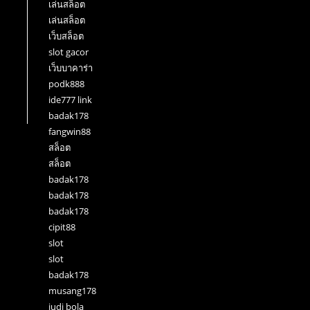
เล่นสล็อต
เล่นสล็อต
เว็บสล็อต
slot gacor
เว็บบาคาร่า
podk888
ide777 link
badak178
fangwin88
สล็อต
สล็อต
badak178
badak178
badak178
cipit88
slot
slot
badak178
musang178
judi bola