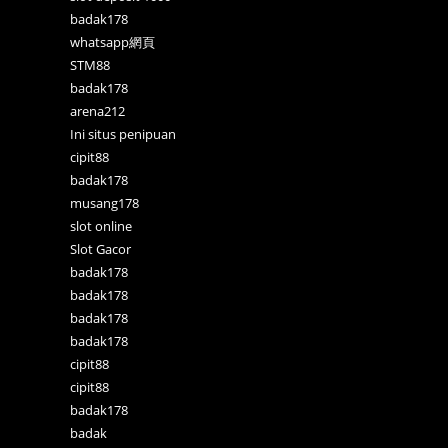
badak178
whatsapp網頁
STM88
badak178
arena212
Ini situs penipuan
cipit88
badak178
musang178
slot online
Slot Gacor
badak178
badak178
badak178
badak178
cipit88
cipit88
badak178
badak