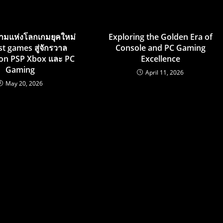
มแห่งโลกเกมยุคใหม่
Exploring the Golden Era of
t games สู่จักรวาล
Console and PC Gaming
ion PSP Xbox และ PC
Excellence
Gaming
April 11, 2026
May 20, 2026