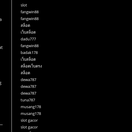
slot
fangwin88
fangwin88
a
สล็อต
เว็บสล็อต
dadu777
fangwin88
at
badak178
เว็บสล็อต
สล็อตเว็บตรง
สล็อต
dewa787
g
dewa787
dewa787
tuna787
musang178
musang178
slot gacor
slot gacor