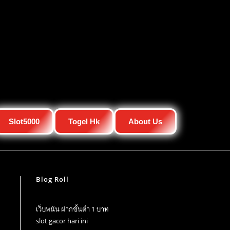
Slot5000
Togel Hk
About Us
Blog Roll
เว็บพนัน ฝากขั้นต่ำ 1 บาท
slot gacor hari ini