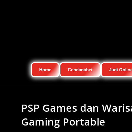
Home
Cendanabet
Judi Onlin
PSP Games dan Waris
Gaming Portable