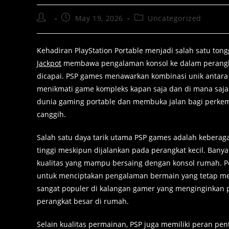
May 19, 2026
Uncategorized
Kehadiran PlayStation Portable menjadi salah satu ton
Jackpot
membawa pengalaman konsol ke dalam perangka
dicapai. PSP games menawarkan kombinasi unik antara 
menikmati game kompleks kapan saja dan di mana saja. 
dunia gaming portable dan membuka jalan bagi perkem
canggih.
Salah satu daya tarik utama PSP games adalah keberaga
tinggi meskipun dijalankan pada perangkat kecil. Bany
kualitas yang mampu bersaing dengan konsol rumah. 
untuk menciptakan pengalaman bermain yang tetap me
sangat populer di kalangan gamer yang menginginkan 
perangkat besar di rumah.
Selain kualitas permainan, PSP juga memiliki peran pen