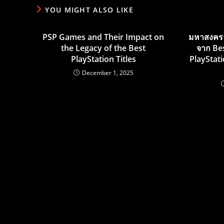
YOU MIGHT ALSO LIKE
PSP Games and Their Impact on
มหาสงครา
the Legacy of the Best
จาก Bes
PlayStation Titles
PlayStat
December 1, 2025