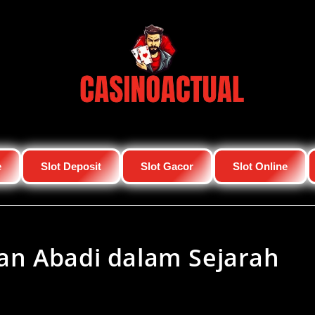
e
Slot Deposit
Slot Gacor
Slot Online
an Abadi dalam Sejarah