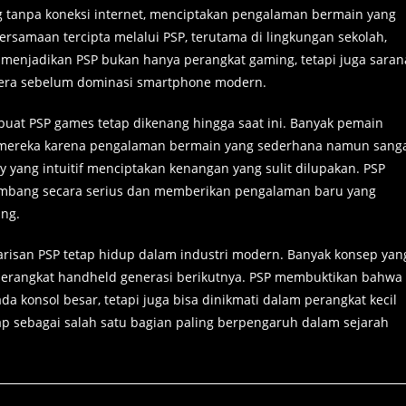
 tanpa koneksi internet, menciptakan pengalaman bermain yang
rsamaan tercipta melalui PSP, terutama di lingkungan sekolah,
 menjadikan PSP bukan hanya perangkat gaming, tetapi juga saran
 era sebelum dominasi smartphone modern.
buat PSP games tetap dikenang hingga saat ini. Banyak pemain
l mereka karena pengalaman bermain yang sederhana namun sang
ay yang intuitif menciptakan kenangan yang sulit dilupakan. PSP
kembang secara serius dan memberikan pengalaman baru yang
ng.
risan PSP tetap hidup dalam industri modern. Banyak konsep yan
perangkat handheld generasi berikutnya. PSP membuktikan bahwa
a konsol besar, tetapi juga bisa dinikmati dalam perangkat kecil
ap sebagai salah satu bagian paling berpengaruh dalam sejarah