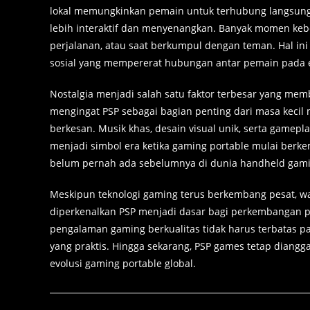
lokal memungkinkan pemain untuk terhubung langsung
lebih interaktif dan menyenangkan. Banyak momen kebe
perjalanan, atau saat berkumpul dengan teman. Hal ini
sosial yang mempererat hubungan antar pemain pada
Nostalgia menjadi salah satu faktor terbesar yang mem
mengingat PSP sebagai bagian penting dari masa keci
berkesan. Musik khas, desain visual unik, serta gamepl
menjadi simbol era ketika gaming portable mulai ber
belum pernah ada sebelumnya di dunia handheld gami
Meskipun teknologi gaming terus berkembang pesat, wa
diperkenalkan PSP menjadi dasar bagi perkembangan 
pengalaman gaming berkualitas tidak harus terbatas pad
yang praktis. Hingga sekarang, PSP games tetap diangg
evolusi gaming portable global.