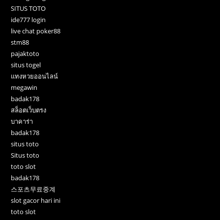
SITUS TOTO
ide777 login
live chat poker88
stm88
pajaktoto
situs togel
แทงหวยออนไลน์
megawin
badak178
สล็อตเว็บตรง
บาคาร่า
badak178
situs toto
Situs toto
toto slot
badak178
스포츠무료중계
slot gacor hari ini
toto slot