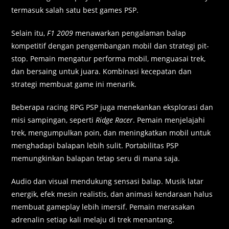
termasuk salah satu best games PSP.
Selain itu,
F1 2009
menawarkan pengalaman balap
kompetitif dengan pengembangan mobil dan strategi pit-
stop. Pemain mengatur performa mobil, menguasai trek,
dan bersaing untuk juara. Kombinasi kecepatan dan
strategi membuat game ini menarik.
Beberapa racing RPG PSP juga menekankan eksplorasi dan
misi sampingan, seperti
Ridge Racer
. Pemain menjelajahi
trek, mengumpulkan poin, dan meningkatkan mobil untuk
menghadapi balapan lebih sulit. Portabilitas PSP
memungkinkan balapan tetap seru di mana saja.
Audio dan visual mendukung sensasi balap. Musik latar
energik, efek mesin realistis, dan animasi kendaraan halus
membuat gameplay lebih imersif. Pemain merasakan
adrenalin setiap kali melaju di trek menantang.