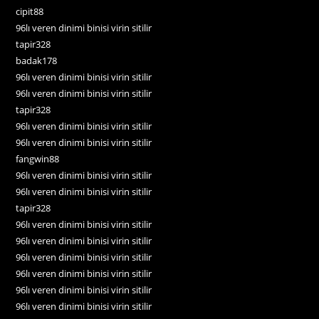
cipit88
96lı veren dinimi binisi virin sitilir
tapir328
badak178
96lı veren dinimi binisi virin sitilir
96lı veren dinimi binisi virin sitilir
tapir328
96lı veren dinimi binisi virin sitilir
96lı veren dinimi binisi virin sitilir
fangwin88
96lı veren dinimi binisi virin sitilir
96lı veren dinimi binisi virin sitilir
tapir328
96lı veren dinimi binisi virin sitilir
96lı veren dinimi binisi virin sitilir
96lı veren dinimi binisi virin sitilir
96lı veren dinimi binisi virin sitilir
96lı veren dinimi binisi virin sitilir
96lı veren dinimi binisi virin sitilir