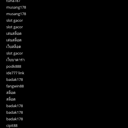
tuna787
musang178
musang178
slot gacor
slot gacor
เล่นสล็อต
เล่นสล็อต
เว็บสล็อต
slot gacor
เว็บบาคาร่า
podk888
ide777 link
badak178
fangwin88
สล็อต
สล็อต
badak178
badak178
badak178
cipit88