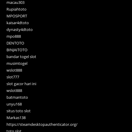
macau303
Rupiahtoto
MPOSPORT
kaisar4dtoto
dynasty4dtoto
mpo888
DENTOTO
BINJAITOTO
bandar togel slot
musimtogel
wslot888
slot777
slot gacor hari ini
wslot888
batmantoto
unyu168
situs toto slot
Markas138
https://steamdesktopauthenticator.org/
toto slot