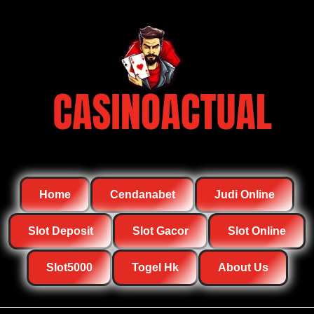
Home
Cendanabet
Judi Online
Slot Deposit
Slot Gacor
Slot Online
Slot5000
Togel Hk
About Us