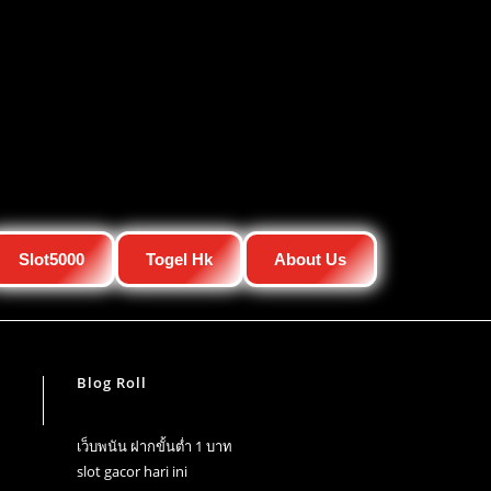
Slot5000
Togel Hk
About Us
Blog Roll
เว็บพนัน ฝากขั้นต่ำ 1 บาท
slot gacor hari ini