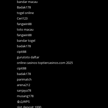
bandar macau
Badak178
togel online
Ceri123
fangwin88
toto macau
fangwin88
bandar togel
badak178
cipit88
gurutoto daftar
online casinos toptiercasinos.com 2025
cipit88
badak178
parimatch
arena212
sanjaya78
musang178
金山WPS
slot deposit 1000