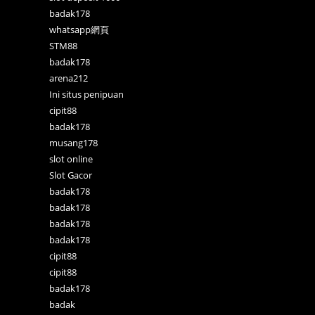
badak178
whatsapp網頁
STM88
badak178
arena212
Ini situs penipuan
cipit88
badak178
musang178
slot online
Slot Gacor
badak178
badak178
badak178
badak178
cipit88
cipit88
badak178
badak