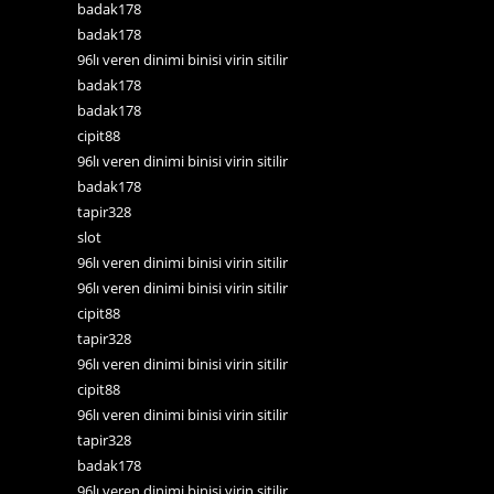
badak178
badak178
96lı veren dinimi binisi virin sitilir
badak178
badak178
cipit88
96lı veren dinimi binisi virin sitilir
badak178
tapir328
slot
96lı veren dinimi binisi virin sitilir
96lı veren dinimi binisi virin sitilir
cipit88
tapir328
96lı veren dinimi binisi virin sitilir
cipit88
96lı veren dinimi binisi virin sitilir
tapir328
badak178
96lı veren dinimi binisi virin sitilir